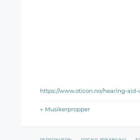
https://www.oticon.no/hearing-aid-
← Musikerpropper
PERSONVERN
ORGNR. 978 680 941
S